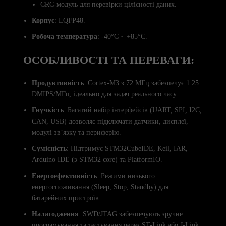
CRC-модуль для перевірки цілісності даних.
Корпус
: LQFP48.
Робоча температура
: -40°C ~ +85°C.
ОСОБЛИВОСТІ ТА ПЕРЕВАГИ:
Продуктивність
: Cortex-M3 з 72 МГц забезпечує 1.25
DMIPS/МГц, ідеально для задач реального часу.
Гнучкість
: Багатий набір інтерфейсів (UART, SPI, I2C,
CAN, USB) дозволяє підключати датчики, дисплеї,
модулі зв’язку та периферію.
Сумісність
: Підтримує STM32CubeIDE, Keil, IAR,
Arduino IDE (з STM32 core) та PlatformIO.
Енергоефективність
: Режими низького
енергоспоживання (Sleep, Stop, Standby) для
батарейних пристроїв.
Налагодження
: SWD/JTAG забезпечують зручне
програмування та тестування через ST-Link або J-Link.