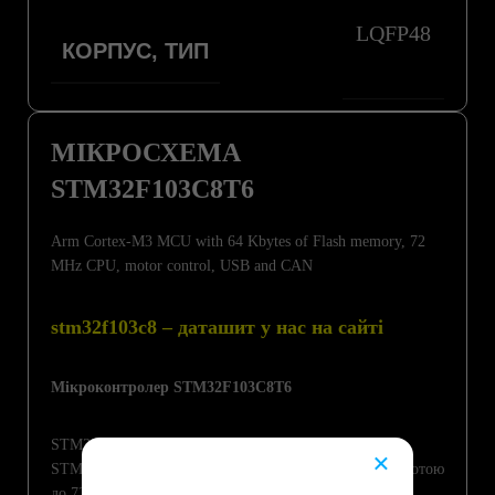
LQFP48
КОРПУС, ТИП
МІКРОСХЕМА
STM32F103C8T6
Arm Cortex-M3 MCU with 64 Kbytes of Flash memory, 72
MHz CPU, motor control, USB and CAN
stm32f103c8 – даташит у нас на сайті
Мікроконтролер STM32F103C8T6
STM32F103C8T6 – це 32-бітний мікроконтролер від
×
STMicroelectronics на базі ядра ARM Cortex-M3 з частотою
до 72 МГц. Завдяки високій продуктивності, багатій