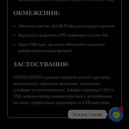
ОБМЕЖЕННЯ:
Обмежена пам’ять (64 КБ Flash) для складних проєктів.
Відсутність апаратного FPU порівняно з Cortex-M4.
Один USB-порт, що може обмежувати одночасне
використання кількох функцій.
ЗАСТОСУВАННЯ:
STM32F103C8T6 ідеально підходить для IoT-пристроїв,
автоматизації, керування двигунами, навчальних
платформ та прототипування. Завдяки підтримці CAN та
USB, мікроконтролер використовується в автомобільних
системах, промислових контролерах та USB-пристроях.
1
Зв'язок з нами
Open