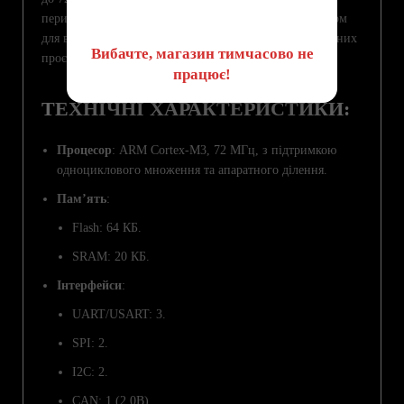
😔
периферії та доступній ціні, він є популярним вибором
для вбудованих систем, IoT, робототехніки та навчальних
Вибачте, магазин тимчасово не
проєктів.
працює!
ТЕХНІЧНІ ХАРАКТЕРИСТИКИ:
Процесор
: ARM Cortex-M3, 72 МГц, з підтримкою
одноциклового множення та апаратного ділення.
Пам’ять
:
Flash: 64 КБ.
SRAM: 20 КБ.
Інтерфейси
:
UART/USART: 3.
SPI: 2.
I2C: 2.
CAN: 1 (2.0B).