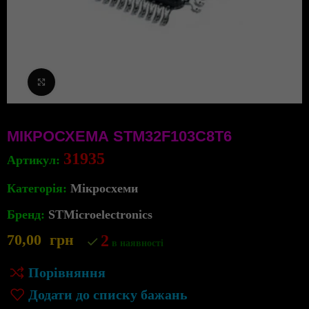
Клацніть, щоб збільшити
МІКРОСХЕМА STM32F103C8T6
31935
Артикул:
Категорія:
Мікросхеми
Бренд:
STMicroelectronics
70,00
грн
2
в наявності
Порівняння
Додати до списку бажань