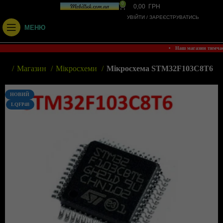
0
0,00
ГРН
УВІЙТИ / ЗАРЕЄСТРУВАТИСЬ
МЕНЮ
• Наш магазин тимча
вна
Магазин
Мікросхеми
Мікросхема STM32F103C8T6
НОВИЙ
LQFP48