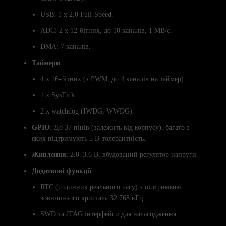
USB: 1 x 2.0 Full-Speed.
ADC: 2 x 12-бітних, до 10 каналів, 1 МВ/с.
DMA: 7 каналів.
Таймери
:
4 x 16-бітних (з PWM, до 4 каналів на таймер).
1 x SysTick.
2 x watchdog (IWDG, WWDG).
GPIO
: До 37 пінів (залежить від корпусу), багато з
яких підтримують 5 В-толерантність.
Живлення
: 2.0–3.6 В, вбудований регулятор напруги.
Додаткові функції
:
RTC (годинник реального часу) з підтримкою
зовнішнього кристала 32.768 кГц.
SWD та JTAG інтерфейси для налагодження.