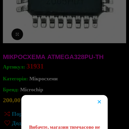
Клацніть, щоб збільшити
МІКРОСХЕМА ATMEGA328PU-TH
31931
Артикул:
Категорія:
Мікросхеми
Бренд:
Microchip
200,00
грн
9
×
в наявності
😔
Порівняння
Додати до списку бажань
Вибачте, магазин тимчасово не