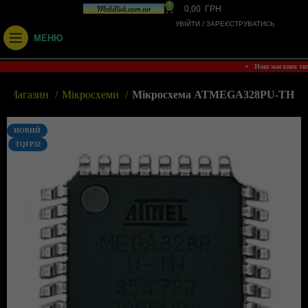
0
0,00
ГРН
УВІЙТИ / ЗАРЕЄСТРУВАТИСЬ
МЕНЮ
• Наш магазин ти
Магазин
Мікросхеми
Мікросхема ATMEGA328PU-TH
НОВИЙ
TQFP32