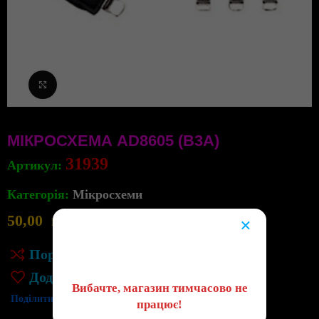
Клацніть, щоб збільшити
МІКРОСХЕМА AD8605 (B3A)
31939
Артикул:
Категорія:
Мікросхеми
50,00
грн
10
×
в наявності
😔
Порівняння
Додати до списку бажань
Вибачте, магазин тимчасово не
Поділитись:
працює!