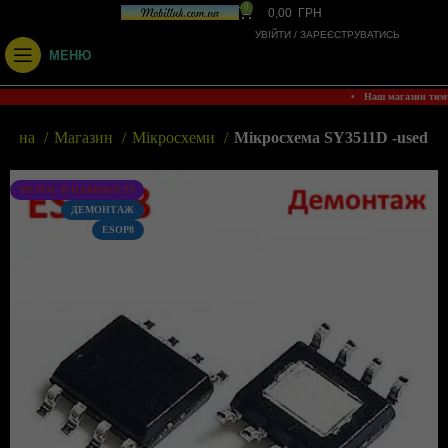
0
0,00
ГРН
УВІЙТИ / ЗАРЕЄСТРУВАТИСЬ
МЕНЮ
• Наш магазин тим
ловна
Магазин
Мікросхеми
Мікросхема SY3511D -used
НЕМАЄ В НАЯВНОСТІ
ДЕМОНТАЖ
ESOP8