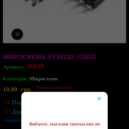
Клацніть, щоб збільшити
МІКРОСХЕМА SY3511D -USED
36038
Артикул:
Категорія:
Мікросхеми
10,00
грн
Немає в наявності
×
Порівняння
😔
Додати до списку бажань
Поділитись:
Вибачте, магазин тимчасово не