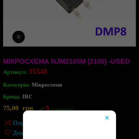
Клацніть, щоб збільшити
МІКРОСХЕМА NJM2100M (2100) -USED
35548
Артикул:
Категорія:
Мікросхеми
Бренд:
JRC
75,00
грн
9
в наявності
×
Порівняння
😔
Додати до списку бажань