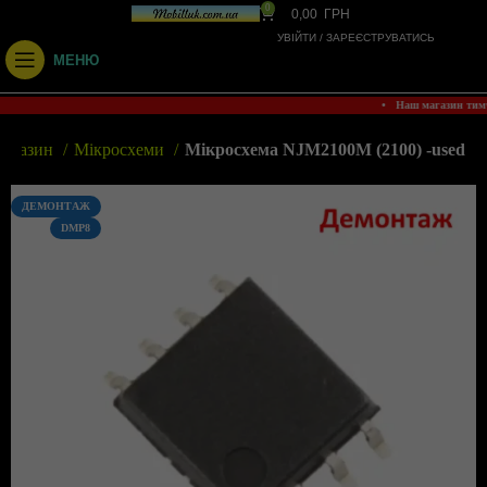
0
0,00
ГРН
УВІЙТИ / ЗАРЕЄСТРУВАТИСЬ
МЕНЮ
• Наш магазин ти
агазин
Мікросхеми
Мікросхема NJM2100M (2100) -used
ДЕМОНТАЖ
DMP8