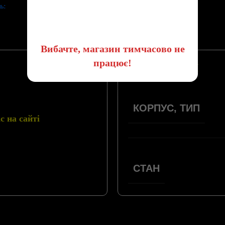
ь:
😔
Вибачте, магазин тимчасово не
працює!
ПАРАМЕТРИ
КОРПУС, ТИП
 на сайті
СТАН