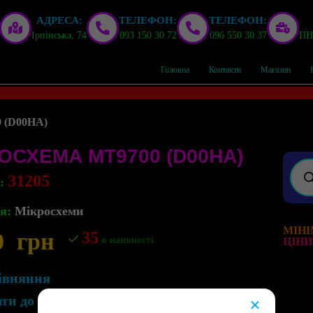
АДРЕСА:
ТЕЛЕФОН:
ТЕЛЕФОН:
Ірпінська, 74
093 150 30 72
096 550 30 37
ПН,
Головна
Контакти
Магазин
 (D00HA)
ОСХЕМА MT9700 (D00HA)
31205
л:
я:
Мікросхеми
МІНІ
0
грн
35
в наявності
ЦІНИ
івняння
ати до списку бажань
×