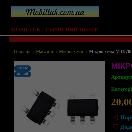
MOBILLUK - СЕРВІСНИЙ ЦЕНТР
Головна
Магазин
Мікросхеми
Мікросхема MT9700
МІКР
SOT23-5
НОВИЙ
Артику
Категорі
20,0
Пор
Дод