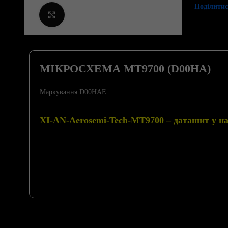
Поділитис
Клацніть, щоб збільшити
МІКРОСХЕМА MT9700 (D00HA)
Маркування D00HAE
XI-AN-Aerosemi-Tech-MT9700 – даташит у нас