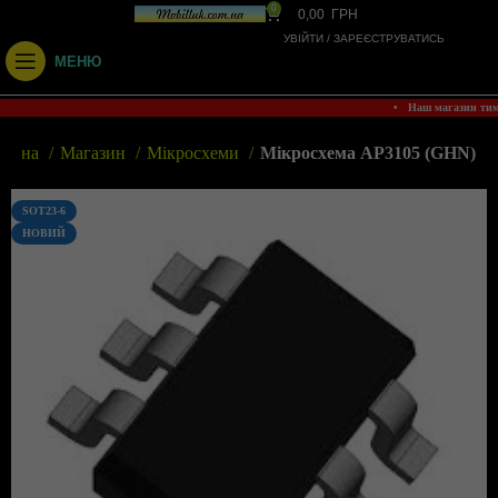
0
0,00
ГРН
УВІЙТИ / ЗАРЕЄСТРУВАТИСЬ
МЕНЮ
• Наш магазин ти
ловна
Магазин
Мікросхеми
Мікросхема AP3105 (GHN)
SOT23-6
НОВИЙ