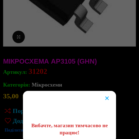
Клацніть, щоб збільшити
МІКРОСХЕМА AP3105 (GHN)
31202
Артикул:
Категорія:
Мікросхеми
35,00
грн
16
×
в наявності
😔
Порівняння
Додати до списку бажань
Вибачте, магазин тимчасово не
Поділитись:
працює!