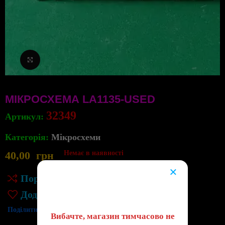
Клацніть, щоб збільшити
МІКРОСХЕМА LA1135-USED
32349
Артикул:
Категорія:
Мікросхеми
40,00
грн
Немає в наявності
×
Порівняння
😔
Додати до списку бажань
Поділитись:
Вибачте, магазин тимчасово не