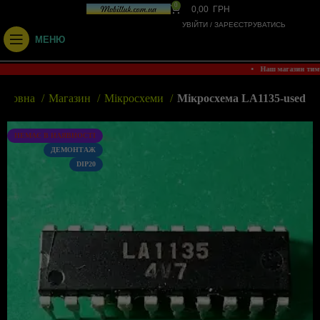
0
0,00
ГРН
УВІЙТИ / ЗАРЕЄСТРУВАТИСЬ
МЕНЮ
• Наш магазин тим
Головна
Магазин
Мікросхеми
Мікросхема LA1135-used
НЕМАЄ В НАЯВНОСТІ
ДЕМОНТАЖ
DIP20