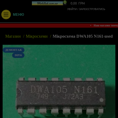
0
0,00
ГРН
УВІЙТИ / ЗАРЕЄСТРУВАТИСЬ
МЕНЮ
• Наш магазин тимч
а
Магазин
Мікросхеми
Мікросхема DWA105 N161-used
ДЕМОНТАЖ
DIP16