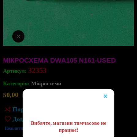
Клацніть, щоб збільшити
МІКРОСХЕМА DWA105 N161-USED
32353
Артикул:
Категорія:
Мікросхеми
50,00
грн
1
×
в наявності
😔
Порівняння
Додати до списку бажань
Вибачте, магазин тимчасово не
Поділитись:
працює!