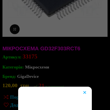
Клацніть, щоб збільшити
МІКРОСХЕМА GD32F303RCT6
33175
Артикул:
Категорія:
Мікросхеми
Бренд:
GigaDevice
120,00
грн
21
в наявності
×
Порівняння
😔
Додати до списку бажань