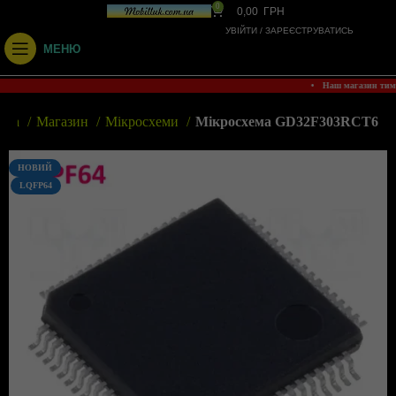
0
0,00
ГРН
УВІЙТИ / ЗАРЕЄСТРУВАТИСЬ
МЕНЮ
• Наш магазин ти
овна
Магазин
Мікросхеми
Мікросхема GD32F303RCT6
НОВИЙ
LQFP64