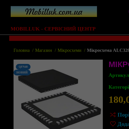
MOBILLUK - СЕРВІСНИЙ ЦЕНТР
Головна
Магазин
Мікросхеми
Мікросхема ALC32
МІКР
QFN48
НОВИЙ
Артику
Категорі
180,
Пор
Дод