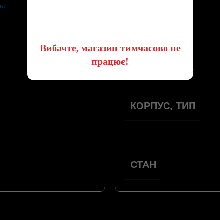
ь:
😔
Вибачте, магазин тимчасово не
працює!
ПАРАМЕТРИ
КОРПУС, ТИП
СТАН