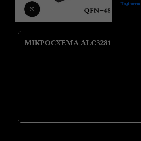
Поділитис
Клацніть, щоб збільшити
МІКРОСХЕМА ALC3281