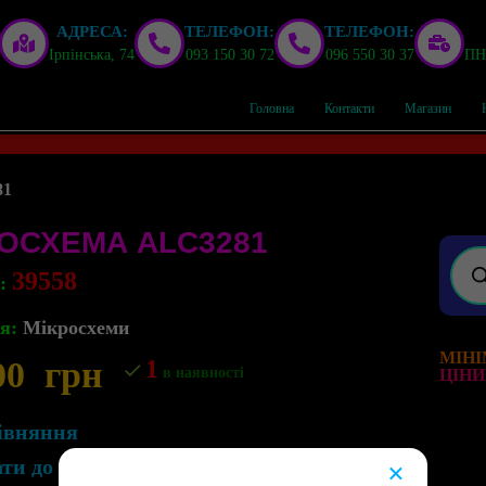
АДРЕСА:
ТЕЛЕФОН:
ТЕЛЕФОН:
Ірпінська, 74
093 150 30 72
096 550 30 37
ПН,
Головна
Контакти
Магазин
81
ОСХЕМА ALC3281
39558
л:
я:
Мікросхеми
МІНІ
00
грн
1
в наявності
ЦІНИ
івняння
ати до списку бажань
×