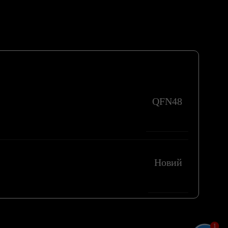
QFN48
Новий
1