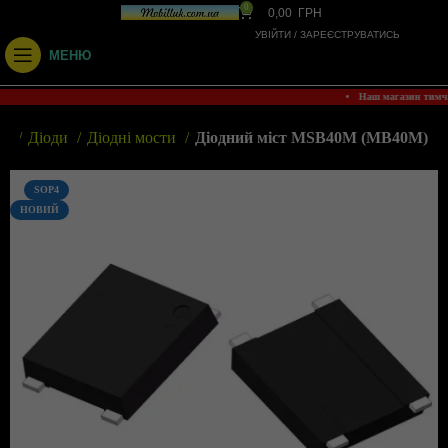
0
0,00
ГРН
УВІЙТИ / ЗАРЕЄСТРУВАТИСЬ
МЕНЮ
• Наш магазин тим
ин
Діоди
Діодні мости
Діодний міст MSB40M (MB40M)
SOP4
НОВИЙ