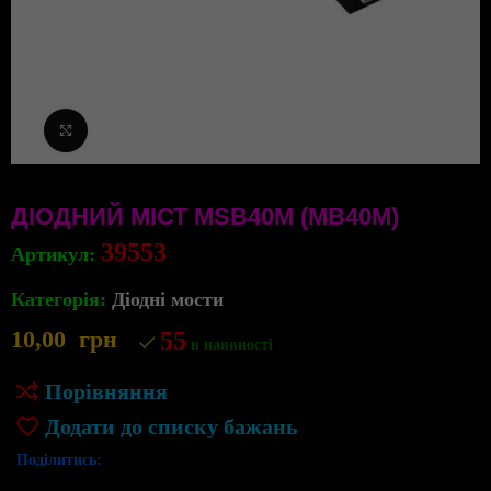
Клацніть, щоб збільшити
ДІОДНИЙ МІСТ MSB40M (MB40M)
39553
Артикул:
Категорія:
Діодні мости
10,00
грн
55
в наявності
Порівняння
Додати до списку бажань
Поділитись: