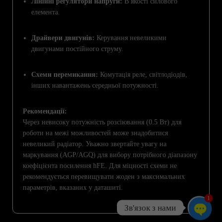
Лінійні регулятори напруги:
В якості силового
елемента.
Драйвери двигунів:
Керування невеликими
двигунами постійного струму.
Схеми перемикання:
Комутація реле, світлодіодів,
інших навантажень середньої потужності.
Рекомендації:
Через невисоку потужність розсіювання (0.5 Вт) для
роботи на межі можливостей може знадобитися
невеликий радіатор. Уважно звертайте увагу на
маркування (AGP/AGQ) для вибору потрібного діапазону
коефіцієнта посилення hFE. Для міцності схеми не
рекомендується перевищувати жоден з максимальних
параметрів, вказаних у даташиті.
1
Зв'язок з нами