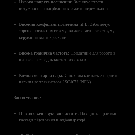
Низька напруга насичення:
Зменшує втрати
потужності та нагрівання в режимі перемикання.
Високий коефіцієнт посилення hFE:
Забезпечує
хороше посилення струму, вимагає меншого струму
керування від мікросхеми.
Висока гранична частота:
Придатний для роботи в
низько- та середньочастотних схемах.
Комплементарна пара:
Є повним комплементарним
парним до транзистора 2SC4672 (NPN).
Застосування:
Підсилювачі звукової частоти:
Вихідні та проміжні
каскади підсилення в аудіоапаратурі.