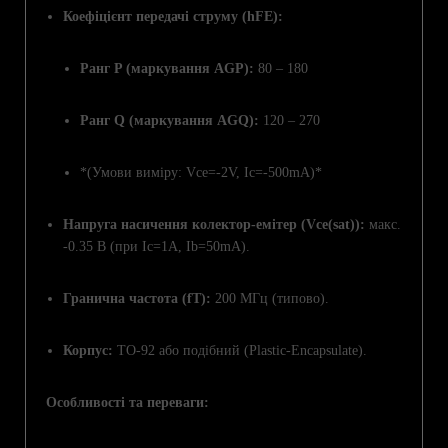
Коефіцієнт передачі струму (hFE):
Ранг P (маркування AGP):
80 – 180
Ранг Q (маркування AGQ):
120 – 270
*(Умови виміру: Vce=-2V, Ic=-500mA)*
Напруга насичення колектор-емітер (Vce(sat)):
макс.
-0.35 В (при Ic=1A, Ib=50mA).
Гранична частота (fT):
200 МГц (типово).
Корпус:
TO-92 або подібний (Plastic-Encapsulate).
Особливості та переваги: