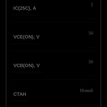
2
IC(25C), A
50
VCE(ON), V
50
VCB(ON), V
Новий
СТАН