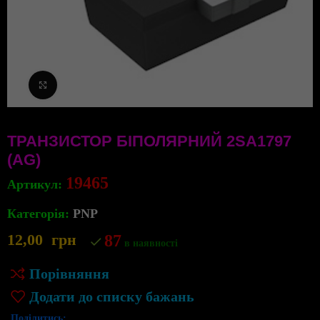
Клацніть, щоб збільшити
ТРАНЗИСТОР БІПОЛЯРНИЙ 2SA1797
(AG)
19465
Артикул:
Категорія:
PNP
12,00
грн
87
в наявності
Порівняння
Додати до списку бажань
Поділитись: