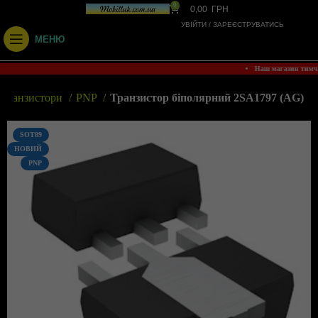
0
0,00
ГРН
УВІЙТИ / ЗАРЕЄСТРУВАТИСЬ
МЕНЮ
• Наш магазин тимч
Транзистори
PNP
Транзистор біполярний 2SA1797 (AG)
SOT89
НОВИЙ
PNP