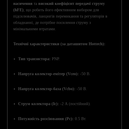
насичення
та
високий коефіцієнт передачі струму
(hFE)
, що робить його ефективним вибором для
підсилювачів, ланцюгів перемикання та регуляторів в
обладнанні, де потрібне посилення струму з
мінімальними втратами.
Технічні характеристики (за даташитом Hottech):
Тип транзистора:
PNP.
Напруга колектор-емітер (Vceo):
-50 В.
Напруга колектор-база (Vcbo):
-50 В.
Струм колектора (Ic):
-2 А (постійний).
Потужність розсіювання (Pc):
0.5 Вт.