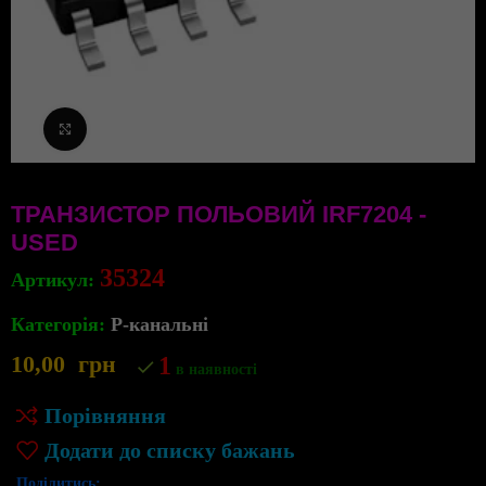
Клацніть, щоб збільшити
ТРАНЗИСТОР ПОЛЬОВИЙ IRF7204 -
USED
35324
Артикул:
Категорія:
P-канальні
10,00
грн
1
в наявності
Порівняння
Додати до списку бажань
Поділитись: