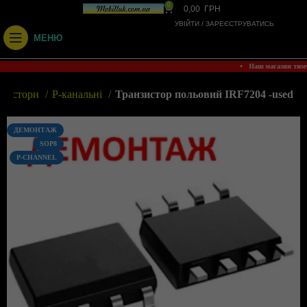
0
0,00
ГРН
УВІЙТИ / ЗАРЕЄСТРУВАТИСЬ
МЕНЮ
• Наш магазин тим
нзистори
P-канальні
Транзистор польовий IRF7204 -used
ДЕМОНТАЖ
SOP8
P-CHANNEL