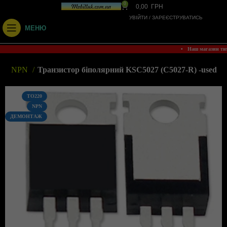
0
0,00
ГРН
УВІЙТИ / ЗАРЕЄСТРУВАТИСЬ
МЕНЮ
• Наш магазин ти
и
NPN
Транзистор біполярний KSC5027 (C5027-R) -used
TO220
NPN
ДЕМОНТАЖ