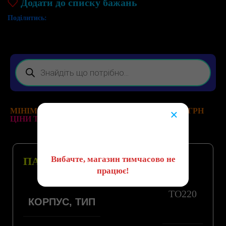
Додати до списку бажань
Поділитись:
МІНІМАЛЬНА ВАРТІСТЬ ЗАМОВЛЕННЯ 200 ГРН
×
ЦІНИ ТА НАЯВНІСТЬ ТОВАРІВ АКТУАЛЬНІ!
😔
Вибачте, магазин тимчасово не
ПАРАМЕТРИ
працює!
TO220
КОРПУС, ТИП