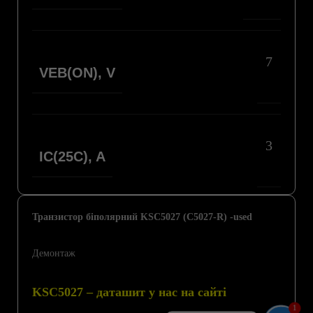
7
VEB(ON), V
3
IC(25C), A
Транзистор біполярний KSC5027 (C5027-R) -used
Демонтаж
KSC5027 – даташит у нас на сайті
1