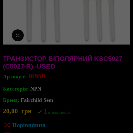
Клацніть, щоб збільшити
ТРАНЗИСТОР БІПОЛЯРНИЙ KSC5027
(C5027-R) -USED
36958
Артикул:
Категорія:
NPN
Бренд:
Fairchild Sem
20,00
грн
1
в наявності
Порівняння