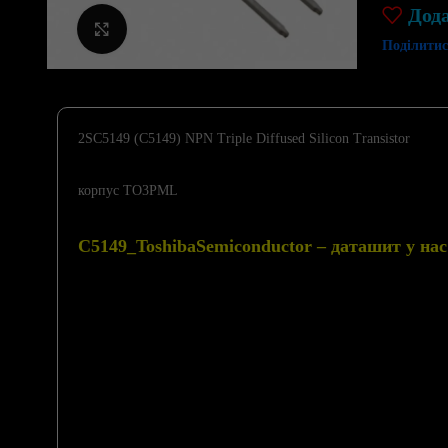
Дод
Клацніть, щоб збільшити
Поділитис
2SC5149 (C5149) NPN Triple Diffused Silicon Transistor
корпус TO3PML
C5149_ToshibaSemiconductor – даташит у нас