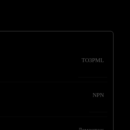
TO3PML
NPN
Демонтаж