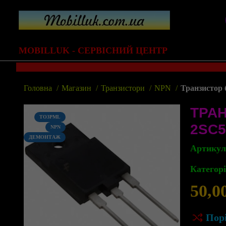
MOBILLUK - СЕРВІСНИЙ ЦЕНТР
Головна
Магазин
Транзистори
NPN
Транзистор 
ТРА
TO3PML
2SC5
NPN
ДЕМОНТАЖ
Артику
Категорі
50,0
Пор