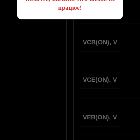
СТАН
працює!
VCB(ON), V
VCE(ON), V
VEB(ON), V