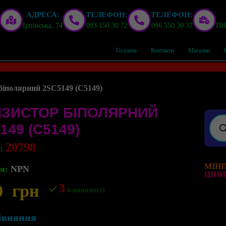
АДРЕСА:
ТЕЛЕФОН:
ТЕЛЕФОН:
Ірпінська, 74
093 150 30 72
096 550 30 37
ПН,
Головна
Контакти
Магазин
біполярний 2SC5149 (C5149)
НЗИСТОР БІПОЛЯРНИЙ
149 (C5149)
20798
л:
МІНІ
я:
NPN
ЦІНИ
0
грн
3
в наявності
івняння