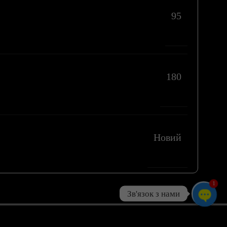
95
180
Новий
1
Зв'язок з нами
Open
chaty