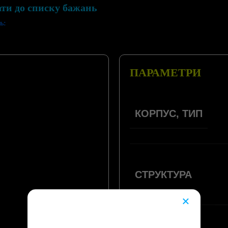
ати до списку бажань
ь:
ПАРАМЕТРИ
КОРПУС, ТИП
СТРУКТУРА
×
😔