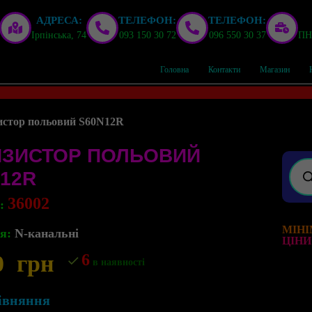
АДРЕСА:
ТЕЛЕФОН:
ТЕЛЕФОН:
Ірпінська, 74
093 150 30 72
096 550 30 37
ПН,
Головна
Контакти
Магазин
истор польовий S60N12R
НЗИСТОР ПОЛЬОВИЙ
12R
36002
л:
МІНІ
я:
N-канальні
ЦІНИ
0
грн
6
в наявності
івняння