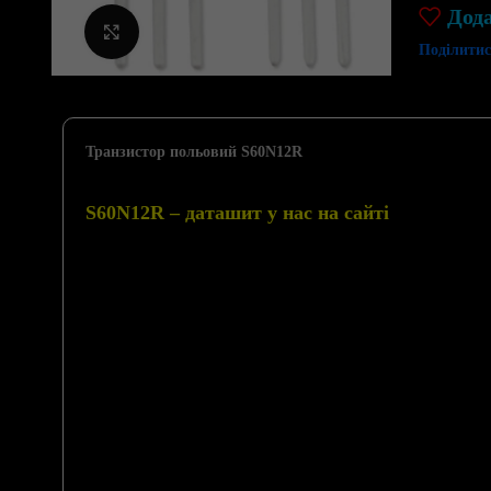
Дод
Клацніть, щоб збільшити
Поділитис
Транзистор польовий S60N12R
S60N12R – даташит у нас на сайті