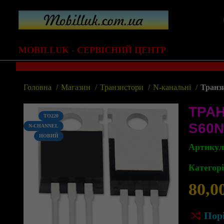
MOBILLUK - СЕРВІСНИЙ ЦЕНТР
Головна
Магазин
Транзистори
N-канальні
Транз
ТРА
TO220
S60N
N-CHANNEL
НОВИЙ
Артику
Категорі
80,0
Пор