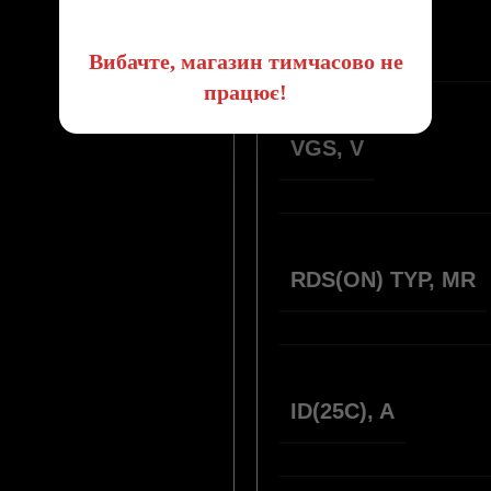
VDSS, V
Вибачте, магазин тимчасово не
працює!
VGS, V
RDS(ON) TYP, MR
ID(25С), A