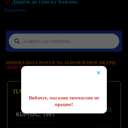
Додати до списку бажань
Поділитись:
МІНІМАЛЬНА ВАРТІСТЬ ЗАМОВЛЕННЯ 200 ГРН
ЦІНИ ТА НАЯВНІСТЬ ТОВАРІВ АКТУАЛЬНІ!
×
😔
ПАРАМЕТРИ
Вибачте, магазин тимчасово не
працює!
SOT23
КОРПУС, ТИП