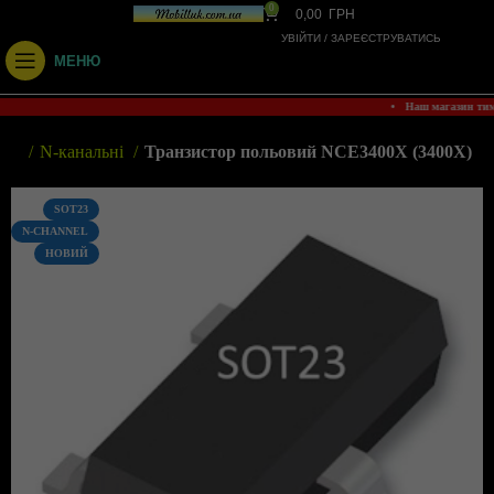
0
0,00
ГРН
УВІЙТИ / ЗАРЕЄСТРУВАТИСЬ
МЕНЮ
• Наш магазин ти
ори
N-канальні
Транзистор польовий NCE3400X (3400X)
SOT23
N-CHANNEL
НОВИЙ