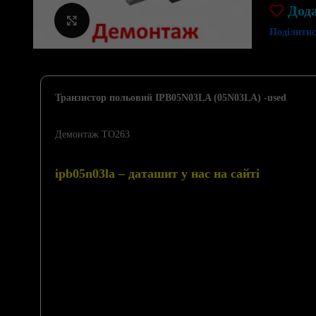
Дод
Клацніть, щоб збільшити
Поділитис
Транзистор польовий IPB05N03LA (05N03LA) -used
Демонтаж TO263
ipb05n03la – даташит у нас на сайті