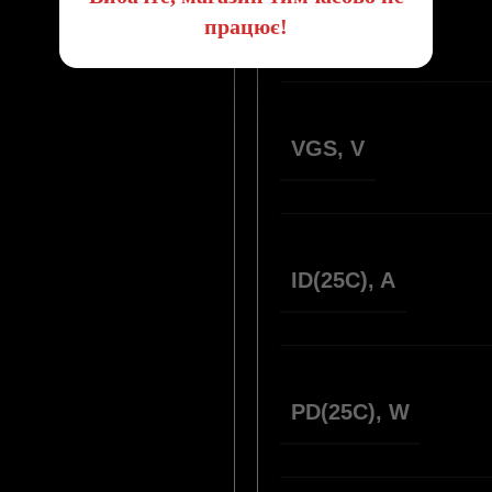
VDSS, V
працює!
VGS, V
ID(25С), A
PD(25C), W