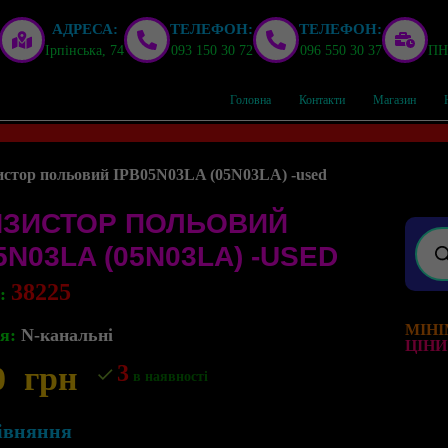
АДРЕСА:
ТЕЛЕФОН:
ТЕЛЕФОН:
Ірпінська, 74
093 150 30 72
096 550 30 37
ПН,
Головна
Контакти
Магазин
истор польовий IPB05N03LA (05N03LA) -used
НЗИСТОР ПОЛЬОВИЙ
5N03LA (05N03LA) -USED
38225
л:
МІНІ
я:
N-канальні
ЦІНИ
0
грн
3
в наявності
івняння