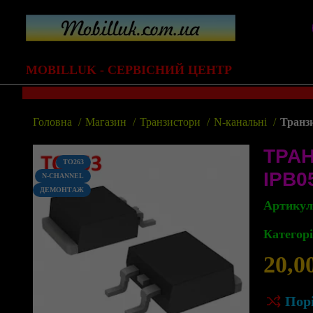
MOBILLUK - СЕРВІСНИЙ ЦЕНТР
Головна
Магазин
Транзистори
N-канальні
Транз
ТРА
TO263
IPB0
N-CHANNEL
ДЕМОНТАЖ
Артику
Категорі
20,0
Пор