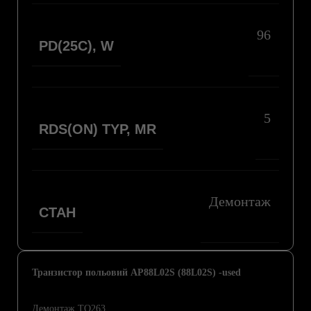
96
PD(25C), W
5
RDS(ON) TYP, MR
Демонтаж
СТАН
Транзистор польовий AP88L02S (88L02S) -used
Демонтаж TO263