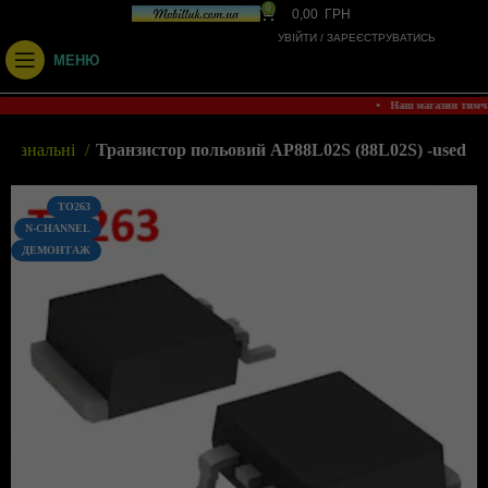
0
0,00
ГРН
УВІЙТИ / ЗАРЕЄСТРУВАТИСЬ
МЕНЮ
• Наш магазин тимч
N-канальні
Транзистор польовий AP88L02S (88L02S) -used
TO263
N-CHANNEL
ДЕМОНТАЖ