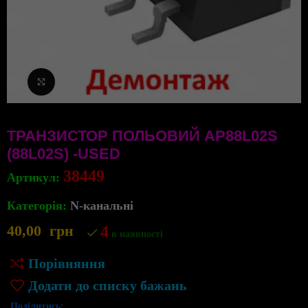
Клацніть, щоб збільшити
ТРАНЗИСТОР ПОЛЬОВИЙ AP88L02S
(88L02S) -USED
38449
Артикул:
Категорія:
N-канальні
40,00
грн
4
в наявності
Порівняння
Додати до списку бажань
Поділитись: