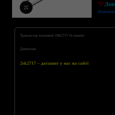
Дод
Клацніть, щоб збільшити
Поділитис
Транзистор польовий 2SK2717 N-channel
Демонтаж
2sk2717 – даташит у нас на сайті