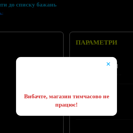
ати до списку бажань
ь:
ПАРАМЕТРИ
×
КОРПУС, ТИП
😔
Вибачте, магазин тимчасово не
СТРУКТУРА
працює!