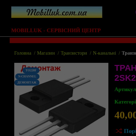
MOBILLUK - СЕРВІСНИЙ ЦЕНТР
Головна
Магазин
Транзистори
N-канальні
Транзи
ТРА
TO220F
2SK2
N-CHANNEL
ДЕМОНТАЖ
Артику
Категорі
40,0
Пор