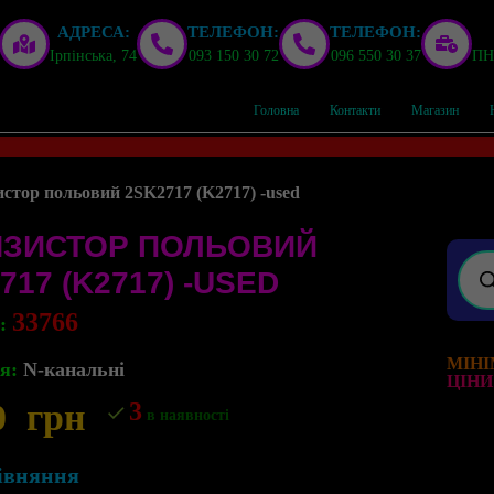
АДРЕСА:
ТЕЛЕФОН:
ТЕЛЕФОН:
Ірпінська, 74
093 150 30 72
096 550 30 37
ПН,
Головна
Контакти
Магазин
стор польовий 2SK2717 (K2717) -used
НЗИСТОР ПОЛЬОВИЙ
717 (K2717) -USED
33766
л:
МІНІ
я:
N-канальні
ЦІНИ
0
грн
3
в наявності
івняння