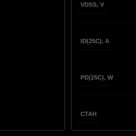
VDSS, V
ID(25С), A
PD(25C), W
СТАН