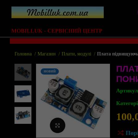
MOBILLUK - СЕРВІСНИЙ ЦЕНТР
Головна
Магазин
Плати, модулі
Плата підвищуюч
ПЛА
НОВИЙ
ПОН
Артику
Категорі
100,
Клацніть, щоб збільшити
Пор