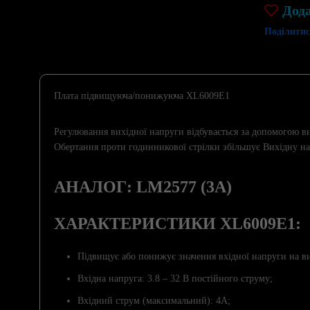
Дод
Поділитис
Плата підвищуюча/понижуюча XL6009E1
Регулювання вихідної напруги відбувається за допомогою в
Обертання проти годинникової стрілки збільшує Вихідну на
АНАЛОГ: LM2577 (3A)
ХАРАКТЕРИСТИКИ XL6009E1:
Підвищує або понижує значення вхідної напруги на ви
Вхідна напруга: 3.8 – 32 В постійного струму;
Вхідний струм (максимальний): 4А;