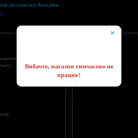
ати до списку бажань
ь:
×
😔
ПАРАМЕТРИ
исокоточного потенціометра.
Вибачте, магазин тимчасово не
пругу.
СТАН
працює!
ході;