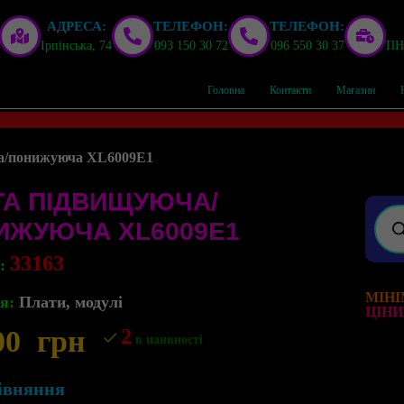
АДРЕСА:
ТЕЛЕФОН:
ТЕЛЕФОН:
Ірпінська, 74
093 150 30 72
096 550 30 37
ПН,
Головна
Контакти
Магазин
а/понижуюча XL6009E1
ТА ПІДВИЩУЮЧА/
ИЖУЮЧА XL6009E1
33163
л:
МІНІ
я:
Плати, модулі
ЦІНИ
00
грн
2
в наявності
івняння