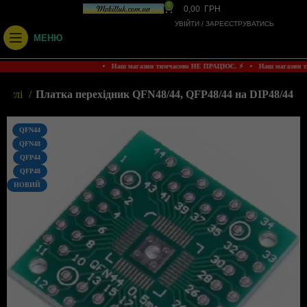
0
0,00
ГРН
УВІЙТИ / ЗАРЕЄСТРУВАТИСЬ
МЕНЮ
• Наш магазин тимчасово НЕ ПРАЦЮЄ. ⚡ • Наш магазин 
одулі
Платка перехідник QFN48/44, QFP48/44 на DIP48/44
QFN44
QFN48
QFP44
QFP48
НОВИЙ