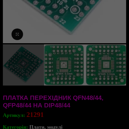
Клацніть, щоб збільшити
ПЛАТКА ПЕРЕХІДНИК QFN48/44,
QFP48/44 НА DIP48/44
21291
Артикул:
Категорія:
Плати, модулі