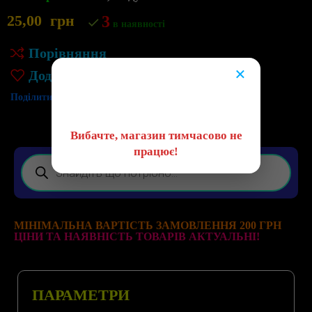
25,00
грн
3
в наявності
Порівняння
×
Додати до списку бажань
😔
Поділитись:
Вибачте, магазин тимчасово не
працює!
МІНІМАЛЬНА ВАРТІСТЬ ЗАМОВЛЕННЯ 200 ГРН
ЦІНИ ТА НАЯВНІСТЬ ТОВАРІВ АКТУАЛЬНІ!
ПАРАМЕТРИ