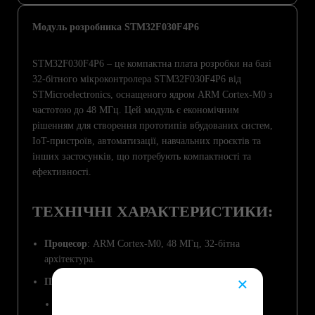
Модуль розробника STM32F030F4P6
STM32F030F4P6 – це компактна плата розробки на базі
32-бітного мікроконтролера STM32F030F4P6 від
STMicroelectronics, оснащеного ядром ARM Cortex-M0 з
частотою до 48 МГц. Цей модуль є економічним
рішенням для створення прототипів вбудованих систем,
IoT-пристроїв, автоматизації, навчальних проєктів та
інших застосунків, що потребують компактності та
ефективності.
ТЕХНІЧНІ ХАРАКТЕРИСТИКИ:
Процесор
: ARM Cortex-M0, 48 МГц, 32-бітна
архітектура.
×
Пам’ять
:
😔
Flash: 16 КБ.