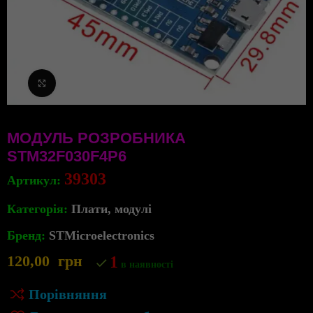
Клацніть, щоб збільшити
МОДУЛЬ РОЗРОБНИКА
STM32F030F4P6
39303
Артикул:
Категорія:
Плати, модулі
Бренд:
STMicroelectronics
120,00
грн
1
в наявності
Порівняння