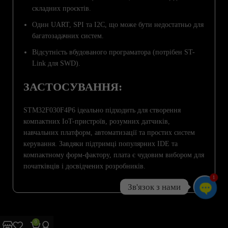
складних проєктів.
Один UART, SPI та I2C, що може бути недостатньо для
багатозадачних систем.
Відсутність вбудованого програматора (потрібен ST-
Link для SWD).
ЗАСТОСУВАННЯ:
STM32F030F4P6 ідеально підходить для створення
компактних IoT-пристроїв, розумних датчиків,
навчальних платформ, автоматизації та простих систем
керування. Завдяки підтримці популярних IDE та
компактному форм-фактору, плата є чудовим вибором для
початківців і досвідчених розробників.
1
Зв'язок з нами
Open
chaty
0