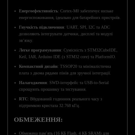
Енергоефективність
: Cortex-M0 забезпечує низьке
енергоспоживання, ідеально для батарейних пристроїв.
Гнучкість підключення
: UART, SPI, I2C та ADC
дозволяють інтегрувати датчики, дисплеї та модулі
зв’язку.
Легке програмування
: Сумісність з STM32CubeIDE,
Keil, IAR, Arduino IDE (з STM32 core) та PlatformIO.
Компактний дизайн
: TSSOP20 та мінімалістична
плата з двома рядами пінів для зручної інтеграції.
Налагодження
: SWD-інтерфейс та USB-to-Serial
спрощують прошивку та тестування.
RTC
: Вбудований годинник реального часу з
підтримкою кристала 32.768 кГц.
ОБМЕЖЕННЯ:
Обмежена пам’ять (16 КБ Flash, 4 КБ SRAM) для