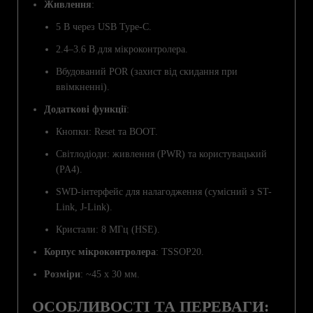
Живлення
:
5 В через USB Type-C.
2.4–3.6 В для мікроконтролера.
Вбудований POR (захист від скидання при
ввімкненні).
Додаткові функції
:
Кнопки: Reset та BOOT.
Світлодіоди: живлення (PWR) та користувацький
(PA4).
SWD-інтерфейс для налагодження (сумісний з ST-
Link, J-Link).
Кристали: 8 МГц (HSE).
Корпус мікроконтролера
: TSSOP20.
Розміри
: ~45 x 30 мм.
ОСОБЛИВОСТІ ТА ПЕРЕВАГИ: