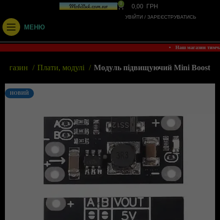
0
0,00
ГРН
УВІЙТИ / ЗАРЕЄСТРУВАТИСЬ
МЕНЮ
• Наш магазин тимч
Магазин
Плати, модулі
Модуль підвищуючий Mini Boost
НОВИЙ