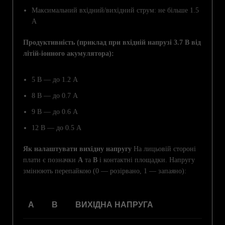
Максимальний вхідний/вихідний струм: не більше 1.5
А
Продуктивність (приклад при вхідній напрузі 3.7 В від
літій-іонного акумулятора):
5 В — до 1.2 А
8 В — до 0.7 А
9 В — до 0.6 А
12 В — до 0.5 А
Як налаштувати вихідну напругу
На лицьовій стороні
плати є позначки
A
та
B
і контактні площадки. Напругу
змінюють перепайкою (0 — розірвано, 1 — запаяно):
A
B
ВИХІДНА НАПРУГА