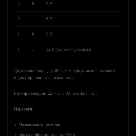
0
0
5 В
0
1
8 В
1
0
9 В
1
1
12 В (за замовчуванням)
Додатково: площадку біля світлодіода можна розпаяти —
індикатор повністю вимкнеться.
Розміри модуля:
22 × 11 × 3.6 мм Вага: ~2 г
Переваги:
Надкомпактні розміри
Висока ефективність (до 90%)