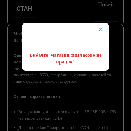
Новий
СТАН
×
Мініатюрний багатофункціональний підвищуючий
😔
DC-DC перетворювач (Mini Boost Module)
Вибачте, магазин тимчасово не
Опис товару
Компактний і потужний підвищуючий
працює!
модуль живлення з регульованою вихідною напругою.
Ідеально підходить для живлення пристроїв від Li-ion
акумуляторів 18650, павербанків, сонячних панелей та
інших джерел з низькою напругою.
Основні характеристики
Вихідна напруга: налаштовується на 5В / 8В / 9В / 12В
(за замовчуванням 12 В)
Діапазон вхідної напруги: 2.5 В ~ (VOUT – 0.5 В)