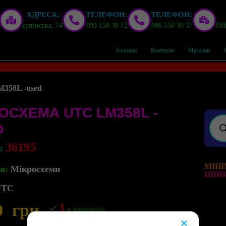
АДРЕСА:
ТЕЛЕФОН:
ТЕЛЕФОН:
Ірпінська, 74
093 150 30 72
096 550 30 37
ПН,
Головна
Контакти
Магазин
358L -used
ОСХЕМА UTC LM358L -
D
36195
л:
МІНІ
я:
Мікросхеми
ЦІНИ
UTC
0
грн
1
в наявності
×