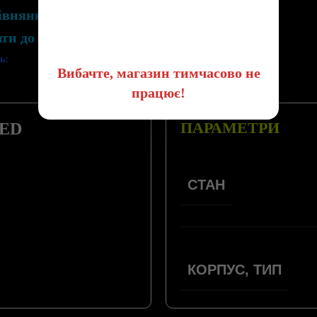
івняння
😔
ати до списку бажань
ь:
Вибачте, магазин тимчасово не
працює!
ПАРАМЕТРИ
SED
СТАН
КОРПУС, ТИП