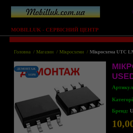
MOBILLUK - СЕРВІСНИЙ ЦЕНТР
Головна
Магазин
Мікросхеми
Мікросхема UTC LM
МІКР
ДЕМОНТАЖ
USE
SOP8
Артику
Категорі
Бренд:
10,0