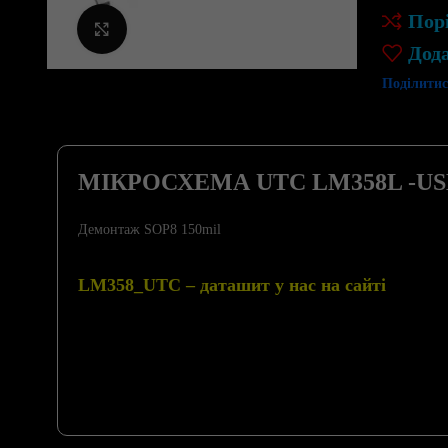
Пор
Клацніть, щоб збільшити
Дод
Поділитис
МІКРОСХЕМА UTC LM358L -U
Демонтаж SOP8 150mil
LM358_UTC – даташит у нас на сайті