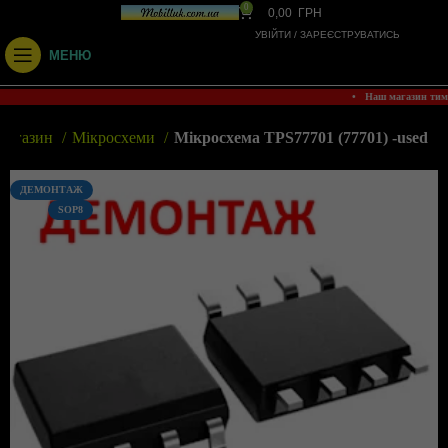
0
0,00
ГРН
УВІЙТИ / ЗАРЕЄСТРУВАТИСЬ
МЕНЮ
• Наш магазин ти
Магазин
Мікросхеми
Мікросхема TPS77701 (77701) -used
ДЕМОНТАЖ
SOP8