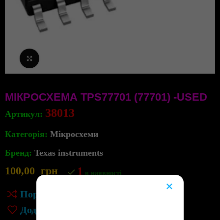
Клацніть, щоб збільшити
МІКРОСХЕМА TPS77701 (77701) -USED
38013
Артикул:
Категорія:
Мікросхеми
Бренд:
Texas instruments
100,00
грн
1
в наявності
×
Порівняння
😔
Додати до списку бажань