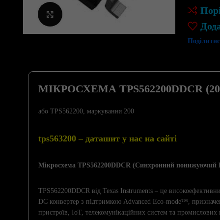
Пор
Клацніть, щоб збільшити
Дод
Поділитис
МІКРОСХЕМА TPS562200DDCR (20
або TPS562200, маркування 200
tps563200 – даташит у нас на сайті
Мікросхема TPS562200DDCR (Синхронний понижуючий 
TPS562200DDCR від Texas Instruments – це високоефективн
DC конвертер з підтримкою Advanced Eco-mode™, признач
пристроїв, IoT, телекомунікаційних систем та промислових 