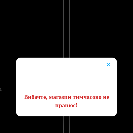
×
😔
).
Вибачте, магазин тимчасово не
працює!