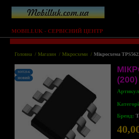
MOBILLUK - СЕРВІСНИЙ ЦЕНТР
Головна
Магазин
Мікросхеми
Мікросхема TPS562
МІК
SOT23-6
(200)
НОВИЙ
Артику
Категорі
Бренд:
T
40,0