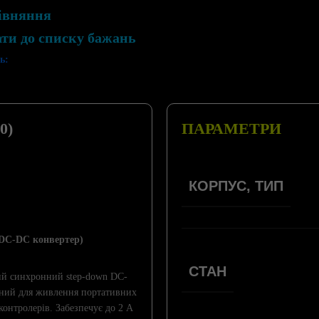
івняння
ати до списку бажань
ь:
0)
ПАРАМЕТРИ
КОРПУС, ТИП
DC-DC конвертер)
СТАН
ий синхронний step-down DC-
ений для живлення портативних
контролерів. Забезпечує до 2 А