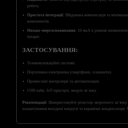
роботу.
Простота інтеграції
: Вбудована компенсація та мінімальн
компонентів.
Низьке енергоспоживання
: 10 мкА в режимі вимкнення
батареї.
ЗАСТОСУВАННЯ:
Телекомунікаційні системи.
Портативна електроніка (смартфони, планшети).
Промислові контролери та автоматизація.
USB-хаби, IoT-пристрої, модулі зв’язку.
Рекомендації
: Використовуйте резистор зворотного зв’язку
налаштування вихідної напруги та керамічні конденсатори X