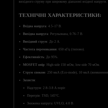
вихідного струму при широкому діапазоні вхідної напруги.
ТЕХНІЧНІ ХАРАКТЕРИСТИКИ:
Вхідна напруга
: 4.5–17 В.
Вихідна напруга
: Регульована, 0.76–7 В.
Вихідний струм
: До 2 А.
Частота перемикання
: 650 кГц (типово).
Ефективність
: До 95%.
MOSFET опір
: High-side 150 мОм, low-side 70 мОм.
Струм спокою
: 250 мкА (Eco-mode), 10 мкА (вимкнення
Захисти
:
Надструм: 2.8–3.8 А поріг.
Перегрів: TSD, 145°C.
Знижена напруга: UVLO, 4.0 В.