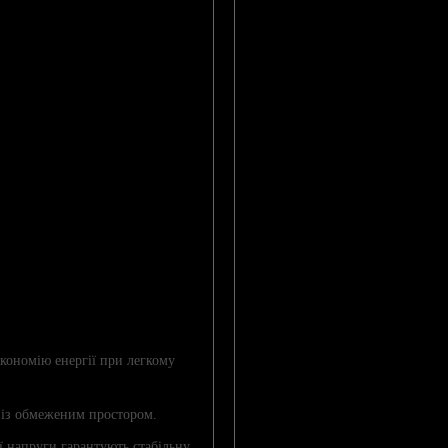
кономію енергії при легкому
в із обмеженим простором.
ої напруги гарантують стабільну