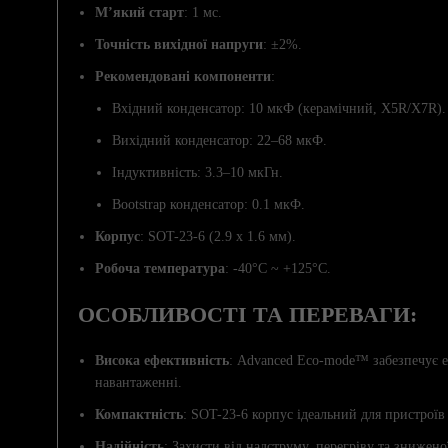
М’який старт
: 1 мс.
Точність вихідної напруги
: ±2%.
Рекомендовані компоненти
:
Вхідний конденсатор: 10 мкФ (керамічний, X5R/X7R).
Вихідний конденсатор: 22–68 мкФ.
Індуктивність: 3.3–10 мкГн.
Bootstrap конденсатор: 0.1 мкФ.
Корпус
: SOT-23-6 (2.9 x 1.6 мм).
Робоча температура
: -40°C ~ +125°C.
ОСОБЛИВОСТІ ТА ПЕРЕВАГИ:
Висока ефективність
: Advanced Eco-mode™ забезпечує е
навантаженні.
Компактність
: SOT-23-6 корпус ідеальний для пристрої
Надійність
: Захисти від надструму, перегріву та знижен