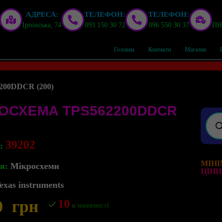
АДРЕСА:
ТЕЛЕФОН:
ТЕЛЕФОН:
Ірпінська, 74
093 150 30 72
096 550 30 37
ПН,
Головна
Контакти
Магазин
200DDCR (200)
РОСХЕМА TPS562200DDCR
39202
л:
МІНІ
я:
Мікросхеми
ЦІНИ
exas instruments
0
грн
10
в наявності