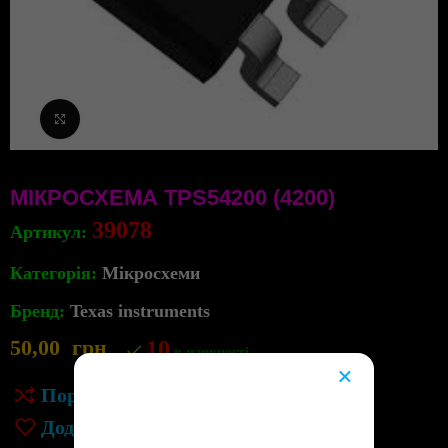
Клацніть, щоб збільшити
МІКРОСХЕМА TPS54200 (4200)
39078
Артикул:
Категорія:
Мікросхеми
Бренд:
Texas instruments
50,00
грн
10
в наявності
×
Порівняння
😔
Додати до списку бажань