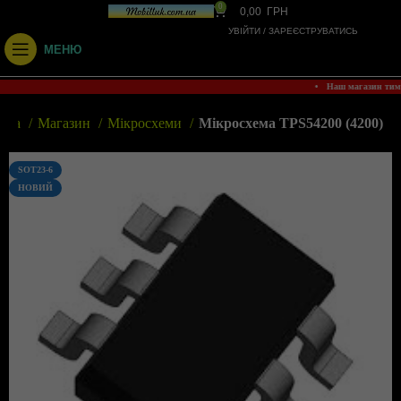
0
0,00
ГРН
УВІЙТИ / ЗАРЕЄСТРУВАТИСЬ
МЕНЮ
• Наш магазин ти
овна
Магазин
Мікросхеми
Мікросхема TPS54200 (4200)
SOT23-6
НОВИЙ