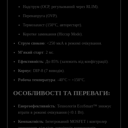
Надструм (OCP, регульований через RLIM).
Перенапруга (OVP).
Термозахист (150°C, авторестарт).
Коротке замикання (Hiccup Mode).
Струм спокою
: <250 мкА в режимі очікування.
М’який старт
: 2 мс.
Ефективність
: До 85% (залежить від конфігурації).
Корпус
: DIP-8 (7 виводів).
Робоча температура
: -40°C ~ +150°C.
ОСОБЛИВОСТІ ТА ПЕРЕВАГИ:
Енергоефективність
: Технологія EcoSmart™ знижує
втрати в режимі очікування (<0.1 Вт).
Компактність
: Інтегрований MOSFET і контролер
зменшують кількість зовнішніх компонентів.