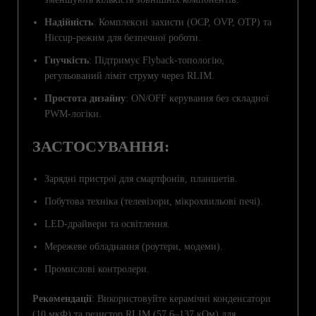
Надійність
: Комплексні захисти (OCP, OVP, OTP) та
Hiccup-режим для безпечної роботи.
Гнучкість
: Підтримує Flyback-топологію,
регульований ліміт струму через RLIM.
Простота дизайну
: ON/OFF керування без складної
PWM-логіки.
ЗАСТОСУВАННЯ:
Зарядні пристрої для смартфонів, планшетів.
Побутова техніка (телевізори, мікрохвильові печі).
LED-драйвери та освітлення.
Мережеве обладнання (роутери, модеми).
Промислові контролери.
Рекомендації
: Використовуйте керамічні конденсатори
(10 мкФ) та резистор RLIM (57.6–137 кОм) для