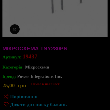
Клацніть, щоб збільшити
МІКРОСХЕМА TNY280PN
19437
Артикул:
Категорія:
Мікросхеми
Бренд:
Power Integrations Inc.
25,00
грн
Немає в наявності
Порівняння
Додати до списку бажань