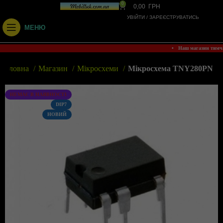
0
0,00
ГРН
УВІЙТИ / ЗАРЕЄСТРУВАТИСЬ
МЕНЮ
• Наш магазин тимч
Головна
Магазин
Мікросхеми
Мікросхема TNY280PN
НЕМАЄ В НАЯВНОСТІ
DIP7
НОВИЙ