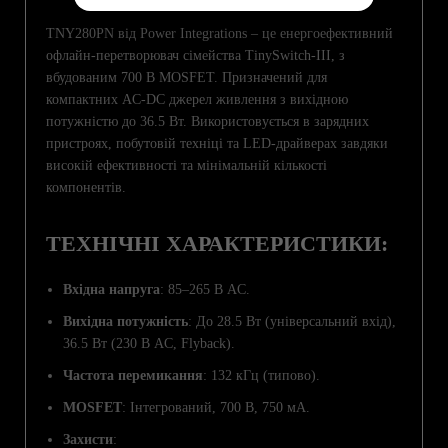
TNY280PN від Power Integrations – це енергоефективний
офлайн-перетворювач сімейства TinySwitch-III, з
вбудованим 700 В MOSFET. Призначений для
компактних AC-DC джерел живлення з вихідною
потужністю до 36.5 Вт. Використовується в зарядних
пристроях, побутовій техніці та LED-драйверах завдяки
високій ефективності та мінімальній кількості
компонентів.
ТЕХНІЧНІ ХАРАКТЕРИСТИКИ:
Вхідна напруга
: 85–265 В AC.
Вихідна потужність
: До 28.5 Вт (універсальний вхід),
36.5 Вт (230 В AC, Flyback).
Частота перемикання
: 132 кГц (типово).
MOSFET
: Інтегрований, 700 В, 750 мА.
Захисти
: