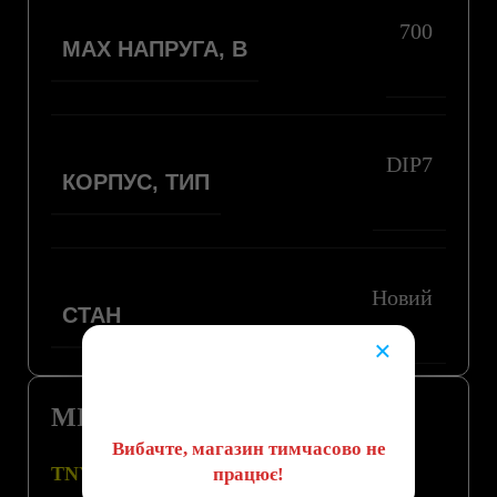
700
MAX НАПРУГА, В
DIP7
КОРПУС, ТИП
Новий
СТАН
×
😔
МІКРОСХЕМА TNY280PN
Вибачте, магазин тимчасово не
TNY280PN – даташит у нас на сайті
працює!