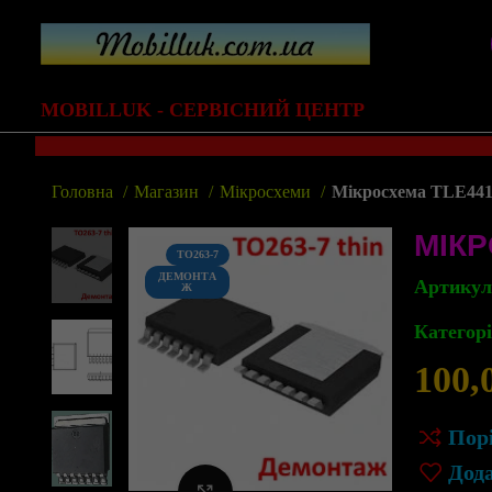
MOBILLUK - СЕРВІСНИЙ ЦЕНТР
Головна
Магазин
Мікросхеми
Мікросхема TLE441
МІКР
TO263-7
ДЕМОНТА
Артику
Ж
Категорі
100,
Пор
Дод
Клацніть, щоб збільшити