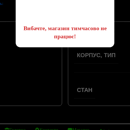
ь:
😔
Вибачте, магазин тимчасово не
ПАРАМЕТРИ
працює!
КОРПУС, ТИП
СТАН
Головна
Контакти
Магазин