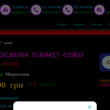
АДРЕСА:
ТЕЛЕФОН:
ТЕЛЕФОН:
Ірпінська, 74
093 150 30 72
096 550 30 37
ПН,
Головна
Контакти
Магазин
7 -used
ОСХЕМА TLE4417 -USED
41128
л:
я:
Мікросхеми
МІНІ
00
грн
4
в наявності
ЦІНИ
івняння
ати до списку бажань
×