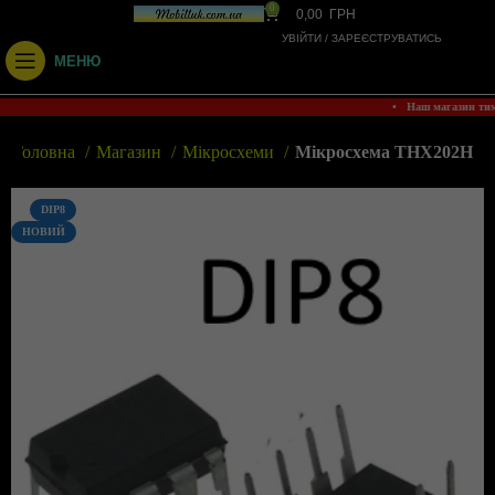
0
0,00
ГРН
УВІЙТИ / ЗАРЕЄСТРУВАТИСЬ
МЕНЮ
• Наш магазин ти
Головна
Магазин
Мікросхеми
Мікросхема THX202H
DIP8
НОВИЙ