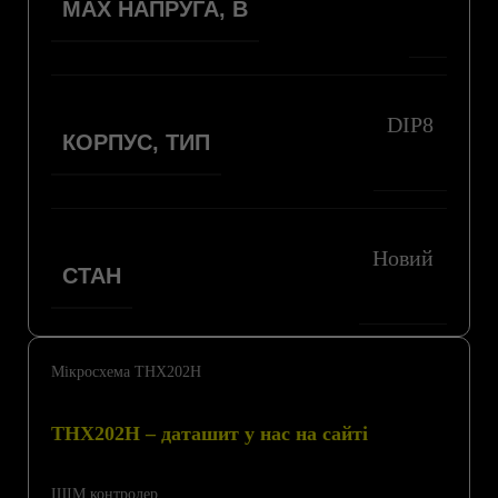
MAX НАПРУГА, В
DIP8
КОРПУС, ТИП
Новий
СТАН
Мікросхема THX202H
THX202H – даташит у нас на сайті
ШІМ контролер