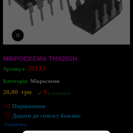
Клацніть, щоб збільшити
МІКРОСХЕМА THX202H
20133
Артикул:
Категорія:
Мікросхеми
20,00
грн
9
в наявності
Порівняння
Додати до списку бажань
Поділитись: