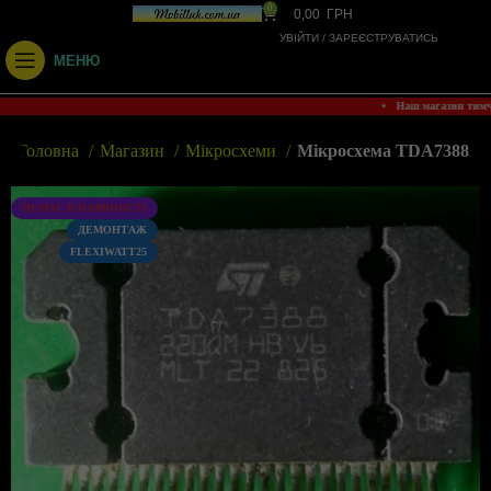
0
0,00
ГРН
УВІЙТИ / ЗАРЕЄСТРУВАТИСЬ
МЕНЮ
• Наш магазин тим
Головна
Магазин
Мікросхеми
Мікросхема TDA7388
НЕМАЄ В НАЯВНОСТІ
ДЕМОНТАЖ
FLEXIWATT25