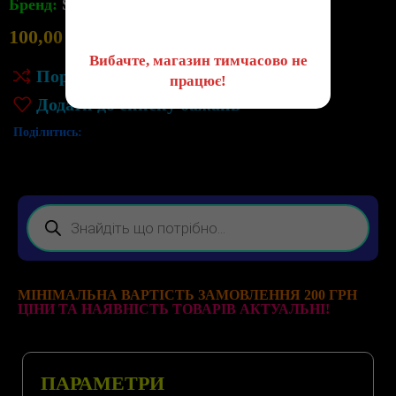
😔
Бренд:
STMicroelectronics
100,00
грн
Немає в наявності
Вибачте, магазин тимчасово не
Порівняння
працює!
Додати до списку бажань
Поділитись:
МІНІМАЛЬНА ВАРТІСТЬ ЗАМОВЛЕННЯ 200 ГРН
ЦІНИ ТА НАЯВНІСТЬ ТОВАРІВ АКТУАЛЬНІ!
ПАРАМЕТРИ