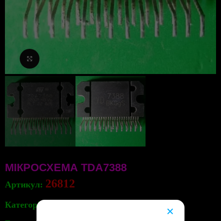
Клацніть, щоб збільшити
МІКРОСХЕМА TDA7388
26812
Артикул:
Категорія:
Мікросхеми
×