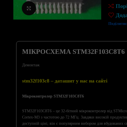
Пор
Клацніть, щоб збільшити
Дод
Поділитис
МІКРОСХЕМА STM32F103C8T6
Демонтаж
stm32f103c8 – даташит у нас на сайті
Мікроконтролер STM32F103C8T6
STM32F103C8T6 – це 32-бітний мікроконтролер від STMicroe
Cortex-M3 з частотою до 72 МГц. Завдяки високій продуктивн
доступній ціні, він є популярним вибором для вбудованих си