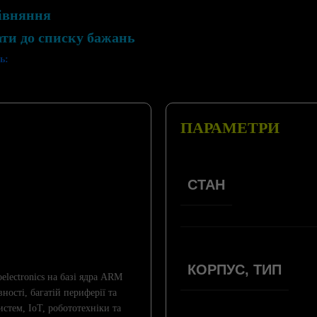
івняння
ати до списку бажань
ь:
ПАРАМЕТРИ
СТАН
КОРПУС, ТИП
lectronics на базі ядра ARM
ості, багатій периферії та
стем, IoT, робототехніки та