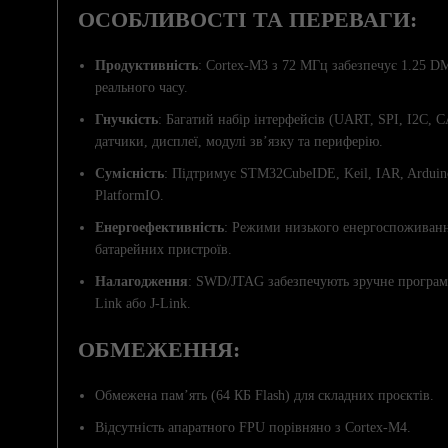
ОСОБЛИВОСТІ ТА ПЕРЕВАГИ:
Продуктивність
: Cortex-M3 з 72 МГц забезпечує 1.25 D
реального часу.
Гнучкість
: Багатий набір інтерфейсів (UART, SPI, I2C,
датчики, дисплеї, модулі зв’язку та периферію.
Сумісність
: Підтримує STM32CubeIDE, Keil, IAR, Arduin
PlatformIO.
Енергоефективність
: Режими низького енергоспоживання 
батарейних пристроїв.
Налагодження
: SWD/JTAG забезпечують зручне програму
Link або J-Link.
ОБМЕЖЕННЯ:
Обмежена пам’ять (64 КБ Flash) для складних проєктів.
Відсутність апаратного FPU порівняно з Cortex-M4.