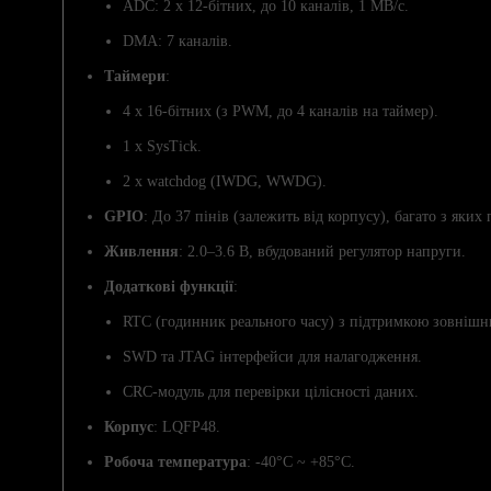
ADC: 2 x 12-бітних, до 10 каналів, 1 МВ/с.
DMA: 7 каналів.
Таймери
:
4 x 16-бітних (з PWM, до 4 каналів на таймер).
1 x SysTick.
2 x watchdog (IWDG, WWDG).
GPIO
: До 37 пінів (залежить від корпусу), багато з яких
Живлення
: 2.0–3.6 В, вбудований регулятор напруги.
Додаткові функції
:
RTC (годинник реального часу) з підтримкою зовнішнь
SWD та JTAG інтерфейси для налагодження.
CRC-модуль для перевірки цілісності даних.
Корпус
: LQFP48.
Робоча температура
: -40°C ~ +85°C.