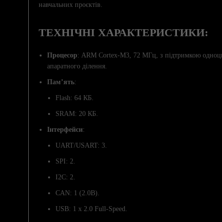
навчальних проєктів.
ТЕХНІЧНІ ХАРАКТЕРИСТИКИ:
Процесор
: ARM Cortex-M3, 72 МГц, з підтримкою одно
апаратного ділення.
Пам’ять
:
Flash: 64 КБ.
SRAM: 20 КБ.
Інтерфейси
:
UART/USART: 3.
SPI: 2.
I2C: 2.
CAN: 1 (2.0B).
USB: 1 x 2.0 Full-Speed.