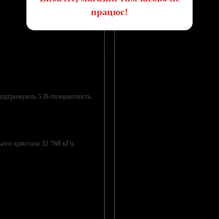
працює!
 підтримують 5 В-толерантність.
ого кристала 32.768 кГц.