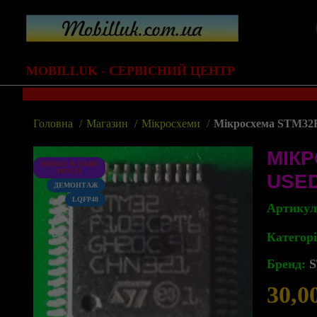
MOBILLUK - СЕРВІСНИЙ ЦЕНТР
Головна
Магазин
Мікросхеми
Мікросхема STM32F
МІКР
НЕМАЄ В НАЯВ
НОСТІ
USE
ДЕМОНТАЖ
LQFP48
Артику
Категорі
Бренд:
S
30,0