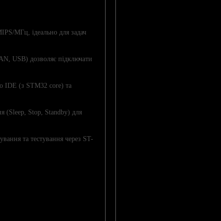
MIPS/МГц, ідеально для задач
 CAN, USB) дозволяє підключати
o IDE (з STM32 core) та
(Sleep, Stop, Standby) для
вання та тестування через ST-