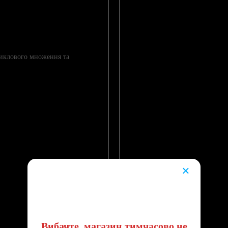
циклового множення та
×
😔
Вибачте, магазин тимчасово не