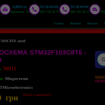
АДРЕСА:
ТЕЛЕФОН:
ТЕЛЕФОН:
Ірпінська, 74
093 150 30 72
096 550 30 37
ПН,
Головна
Контакти
Магазин
103C8T6 -used
ОСХЕМА STM32F103C8T6 -
D
30011
л:
МІНІ
я:
Мікросхеми
ЦІНИ
TMicroelectronics
Немає в наявності
0
грн