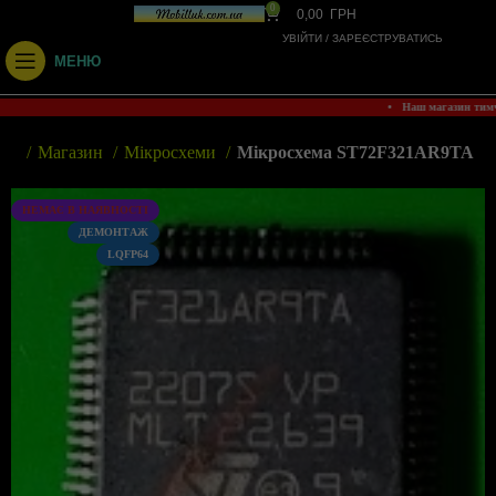
0
0,00
ГРН
УВІЙТИ / ЗАРЕЄСТРУВАТИСЬ
МЕНЮ
• Наш магазин тим
вна
Магазин
Мікросхеми
Мікросхема ST72F321AR9TA
НЕМАЄ В НАЯВНОСТІ
ДЕМОНТАЖ
LQFP64