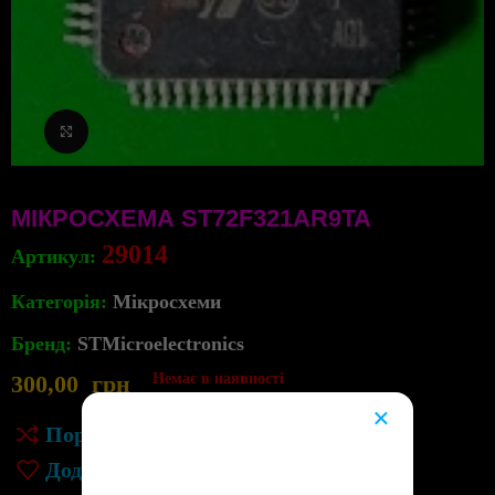
Клацніть, щоб збільшити
МІКРОСХЕМА ST72F321AR9TA
29014
Артикул:
Категорія:
Мікросхеми
Бренд:
STMicroelectronics
300,00
грн
Немає в наявності
×
Порівняння
😔
Додати до списку бажань