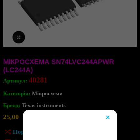
Клацніть, щоб збільшити
МІКРОСХЕМА SN74LVC244APWR
(LC244A)
40281
Артикул:
Категорія:
Мікросхеми
Бренд:
Texas instruments
×
25,00
грн
16
в наявності
😔
Порівняння