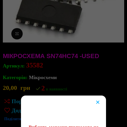
Клацніть, щоб збільшити
МІКРОСХЕМА SN74HC74 -USED
35582
Артикул:
Категорія:
Мікросхеми
20,00
грн
2
в наявності
×
Порівняння
😔
Додати до списку бажань
Поділитись: