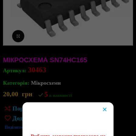
Клацніть, щоб збільшити
МІКРОСХЕМА SN74HC165
30463
Артикул:
Категорія:
Мікросхеми
20,00
грн
5
в наявності
×
Порівняння
😔
Додати до списку бажань
Поділитись: