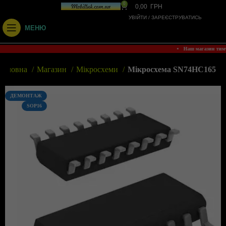
0
0,00
ГРН
УВІЙТИ / ЗАРЕЄСТРУВАТИСЬ
МЕНЮ
• Наш магазин тим
Головна
Магазин
Мікросхеми
Мікросхема SN74HC165
ДЕМОНТАЖ
SOP16