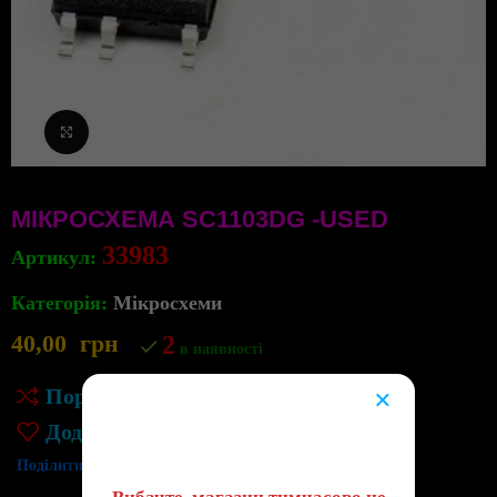
Клацніть, щоб збільшити
МІКРОСХЕМА SC1103DG -USED
33983
Артикул:
Категорія:
Мікросхеми
40,00
грн
2
в наявності
×
Порівняння
😔
Додати до списку бажань
Поділитись: