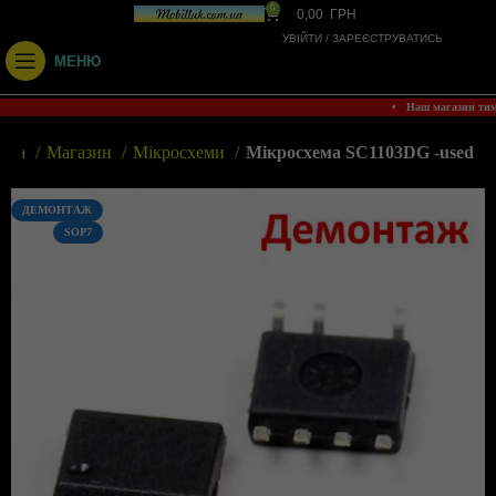
0
0,00
ГРН
УВІЙТИ / ЗАРЕЄСТРУВАТИСЬ
МЕНЮ
• Наш магазин ти
овна
Магазин
Мікросхеми
Мікросхема SC1103DG -used
ДЕМОНТАЖ
SOP7