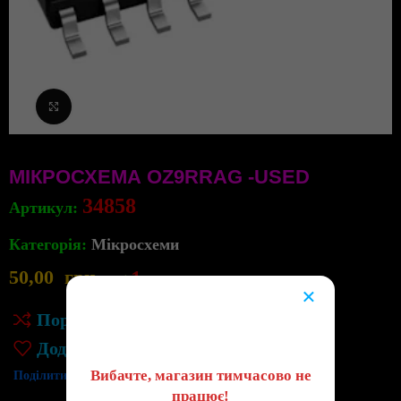
Клацніть, щоб збільшити
МІКРОСХЕМА OZ9RRAG -USED
34858
Артикул:
Категорія:
Мікросхеми
50,00
грн
1
в наявності
×
😔
Порівняння
Додати до списку бажань
Вибачте, магазин тимчасово не
Поділитись:
працює!