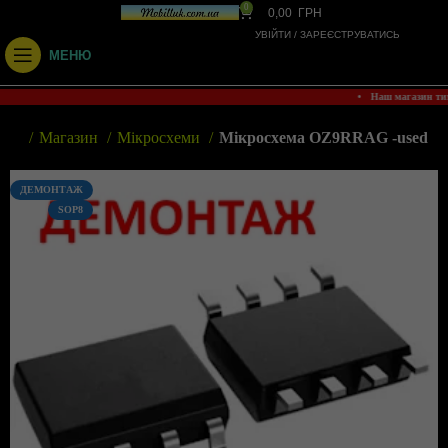
0
0,00
ГРН
УВІЙТИ / ЗАРЕЄСТРУВАТИСЬ
МЕНЮ
• Наш магазин т
вна
Магазин
Мікросхеми
Мікросхема OZ9RRAG -used
ДЕМОНТАЖ
SOP8