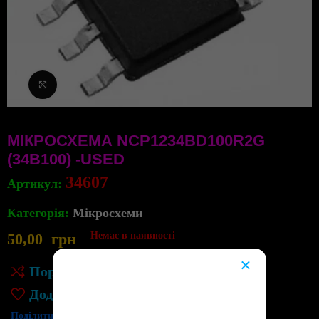
Клацніть, щоб збільшити
МІКРОСХЕМА NCP1234BD100R2G
(34B100) -USED
34607
Артикул:
Категорія:
Мікросхеми
50,00
грн
Немає в наявності
×
Порівняння
😔
Додати до списку бажань
Поділитись: