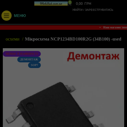
0
0,00
ГРН
УВІЙТИ / ЗАРЕЄСТРУВАТИСЬ
МЕНЮ
• Наш магазин ти
ікросхеми
Мікросхема NCP1234BD100R2G (34B100) -used
НЕМАЄ В НАЯВНОСТІ
ДЕМОНТАЖ
SOP7