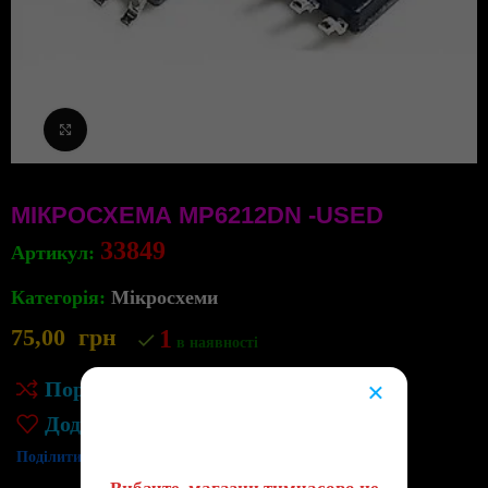
Клацніть, щоб збільшити
МІКРОСХЕМА MP6212DN -USED
33849
Артикул:
Категорія:
Мікросхеми
75,00
грн
1
в наявності
×
Порівняння
😔
Додати до списку бажань
Поділитись: