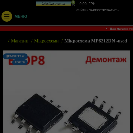
0
0,00
ГРН
УВІЙТИ / ЗАРЕЄСТРУВАТИСЬ
МЕНЮ
• Наш магазин т
вна
Магазин
Мікросхеми
Мікросхема MP6212DN -used
ДЕМОНТАЖ
ESOP8