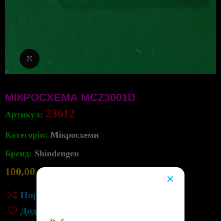
Клацніть, щоб збільшити
МІКРОСХЕМА MCZ3001D
23612
Артикул:
Категорія:
Мікросхеми
Бренд:
Shindengen
100,00
грн
1
в наявності
×
😔
Порівняння
Додати до списку бажань