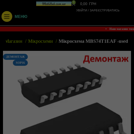
0
0,00
ГРН
УВІЙТИ / ЗАРЕЄСТРУВАТИСЬ
МЕНЮ
• Наш магазин ти
а
Магазин
Мікросхеми
Мікросхема MBS74T1EAF -used
ДЕМОНТАЖ
SOP16