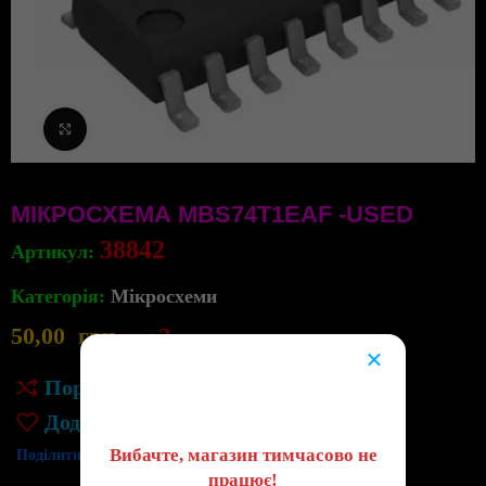
Клацніть, щоб збільшити
МІКРОСХЕМА MBS74T1EAF -USED
38842
Артикул:
Категорія:
Мікросхеми
50,00
грн
3
в наявності
×
😔
Порівняння
Додати до списку бажань
Вибачте, магазин тимчасово не
Поділитись:
працює!