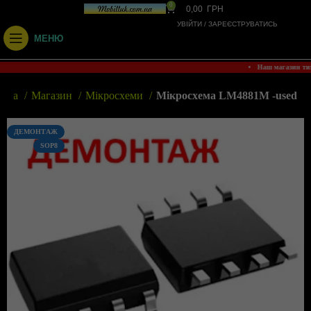
0
0,00
ГРН
УВІЙТИ / ЗАРЕЄСТРУВАТИСЬ
МЕНЮ
• Наш магазин т
овна
Магазин
Мікросхеми
Мікросхема LM4881M -used
ДЕМОНТАЖ
SOP8