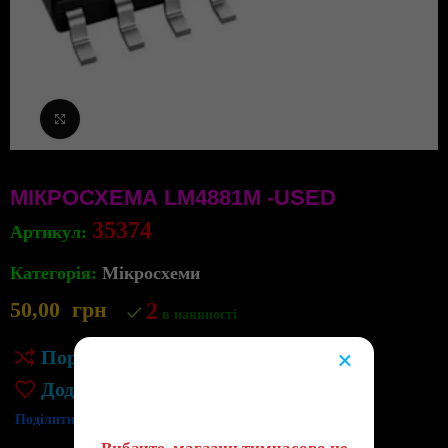
Клацніть, щоб збільшити
МІКРОСХЕМА LM4881M -USED
35374
Артикул:
Категорія:
Мікросхеми
50,00
грн
2
в наявності
×
Порівняння
😔
Додати до списку бажань
Поділитись: