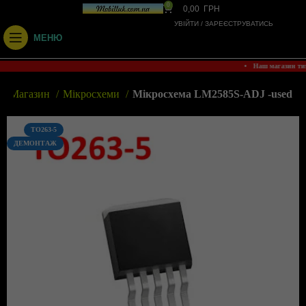
0
0,00
ГРН
УВІЙТИ / ЗАРЕЄСТРУВАТИСЬ
МЕНЮ
• Наш магазин т
Магазин
Мікросхеми
Мікросхема LM2585S-ADJ -used
TO263-5
ДЕМОНТАЖ