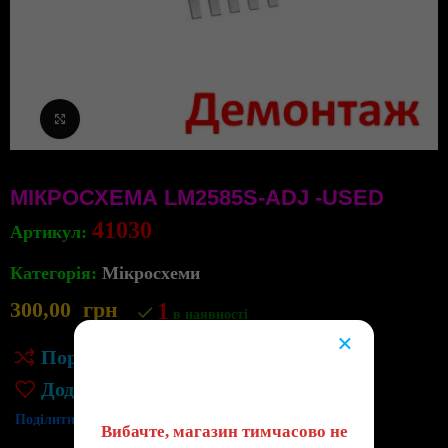
Клацніть, щоб збільшити
МІКРОСХЕМА LM2585S-ADJ -USED
41030
Артикул:
Категорія:
Мікросхеми
300,00
грн
1
в наявності
×
Порівняння
😔
Додати до списку бажань
Поділитись:
Вибачте, магазин тимчасово не