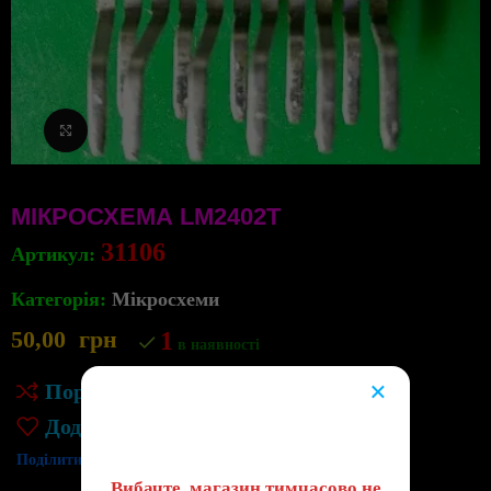
Клацніть, щоб збільшити
МІКРОСХЕМА LM2402T
31106
Артикул:
Категорія:
Мікросхеми
50,00
грн
1
в наявності
×
Порівняння
😔
Додати до списку бажань
Поділитись:
Вибачте, магазин тимчасово не