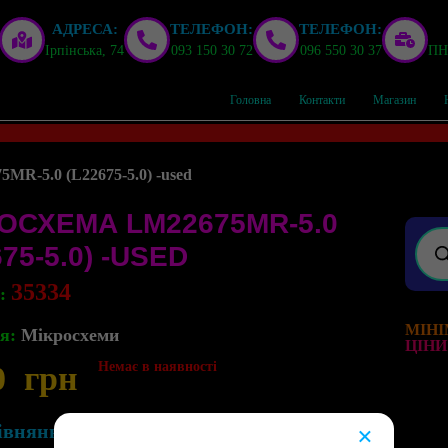
АДРЕСА:
ТЕЛЕФОН:
ТЕЛЕФОН:
Ірпінська, 74
093 150 30 72
096 550 30 37
ПН,
Головна
Контакти
Магазин
MR-5.0 (L22675-5.0) -used
ОСХЕМА LM22675MR-5.0
675-5.0) -USED
35334
л:
МІНІ
я:
Мікросхеми
ЦІНИ
Немає в наявності
0
грн
івняння
×