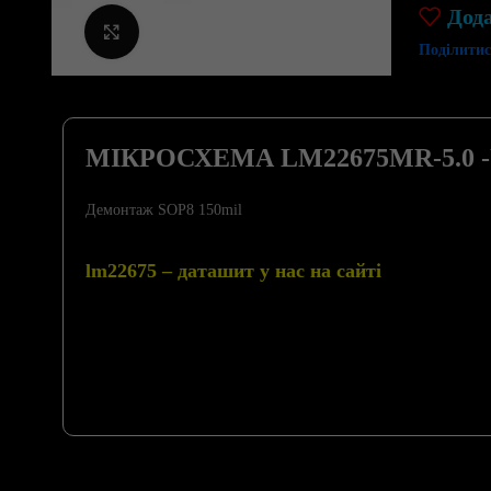
Дод
Клацніть, щоб збільшити
Поділитис
МІКРОСХЕМА LM22675MR-5.0 
Демонтаж SOP8 150mil
lm22675 – даташит у нас на сайті