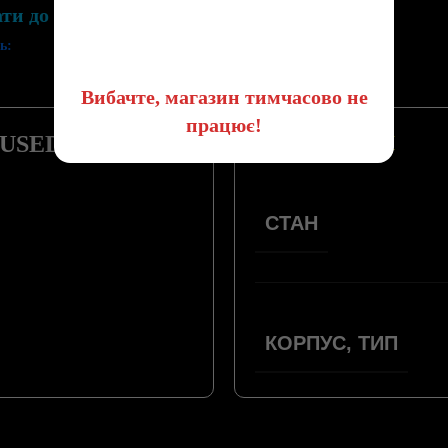
ати до списку бажань
😔
ь:
Вибачте, магазин тимчасово не
працює!
ПАРАМЕТРИ
-USED
СТАН
КОРПУС, ТИП