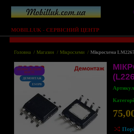
MOBILLUK - СЕРВІСНИЙ ЦЕНТР
Головна
Магазин
Мікросхеми
Мікросхема LM22675
МІКР
НЕМАЄ В НАЯВ
НОСТІ
(L22
ДЕМОНТАЖ
ESOP8
Артику
Категорі
75,0
Пор