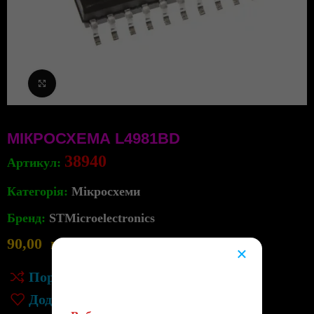
Клацніть, щоб збільшити
МІКРОСХЕМА L4981BD
38940
Артикул:
Категорія:
Мікросхеми
Бренд:
STMicroelectronics
90,00
грн
5
в наявності
×
😔
Порівняння
Додати до списку бажань