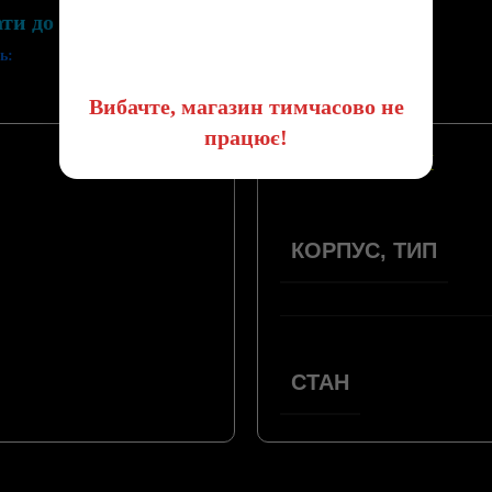
😔
ати до списку бажань
ь:
Вибачте, магазин тимчасово не
працює!
ПАРАМЕТРИ
КОРПУС, ТИП
СТАН