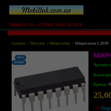
MOBILLUK - СЕРВІСНИЙ ЦЕНТР
Головна
Магазин
Мікросхеми
Мікросхема L293D
МІКР
DIP16
НОВИЙ
Артику
Категорі
Бренд:
S
25,0
Пор