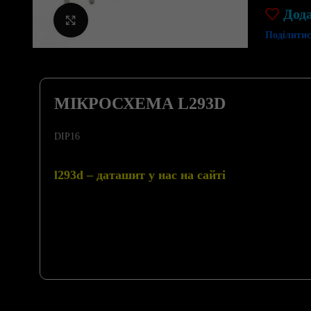
Дод
Клацніть, щоб збільшити
Поділитис
МІКРОСХЕМА L293D
DIP16
l293d – даташит у нас на сайті