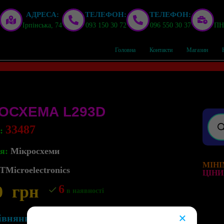
АДРЕСА:
ТЕЛЕФОН:
ТЕЛЕФОН:
Ірпінська, 74
093 150 30 72
096 550 30 37
ПН,
Головна
Контакти
Магазин
ОСХЕМА L293D
33487
л:
я:
Мікросхеми
МІНІ
TMicroelectronics
ЦІНИ
0
грн
6
в наявності
×
івняння